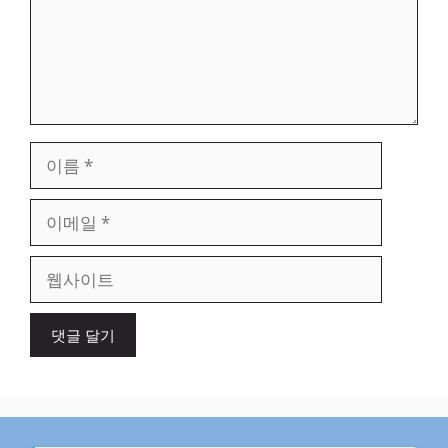
이
름
이
메
일
웹
사
이
트