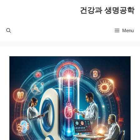
컨
건강과 생명공학
텐
츠
로
Menu
건
너
뛰
기