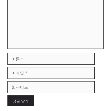
글
이
름
이
메
일
웹
사
이
트