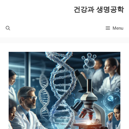
컨
건강과 생명공학
텐
츠
로
Menu
건
너
뛰
기