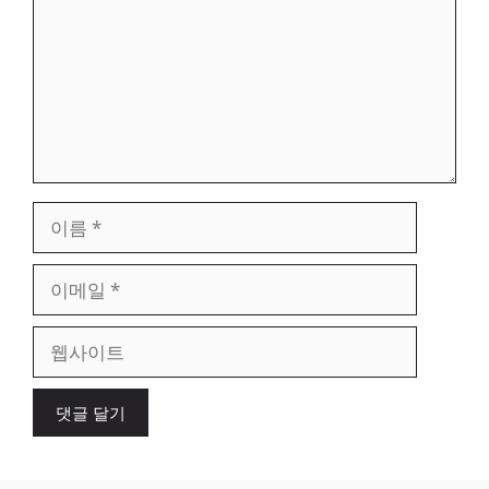
이
름
이
메
일
웹
사
이
트