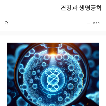
컨
건강과 생명공학
텐
츠
로
Menu
건
너
뛰
기